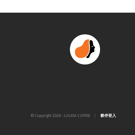
│
夥伴登入
© Copyright 2026 - LOUISA COFFEE