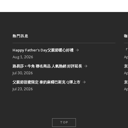
熱門訊息
咖
Happy Father's Day父親節暖心好禮
「
Aug
A
1, 2026
路易莎 × 牛角 聯名商品 人氣熱銷 好評延長
京
Jul
A
30, 2026
父親節甜蜜限定 泰奶麻糬巴斯克 Q彈上市
京
Jul
A
23, 2026
TOP