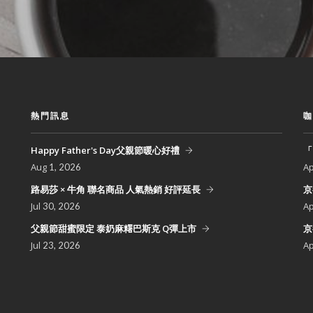
熱門訊息
咖
Happy Father's Day父親節暖心好禮
「
Aug
A
1, 2026
路易莎 × 牛角 聯名商品 人氣熱銷 好評延長
京
Jul
A
30, 2026
父親節甜蜜限定 泰奶麻糬巴斯克 Q彈上市
京
Jul
A
23, 2026