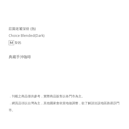
莊園老饕深焙 (熱)
Choice Blended(Dark)
$95
M
典藏手沖咖啡
．刊載之商品僅供參考，實際商品販售以各門市為主。
．網頁品項以台灣為主，其他國家會依當地做調整，欲了解請洽該地區路易莎門
市。