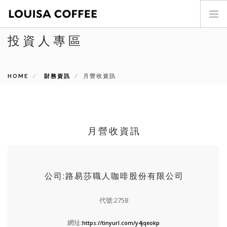
投資人專區
首頁
門市查詢
HOME
最新消息
財務資訊
月營收資訊
投資人專區
商品介紹
咖啡世界
月營收資訊
關於我們
加盟專區
聯絡我們
公司:路易莎職人咖啡股份有限公司
SEARCH SITE
代號:2758
ENG
網址:
https://tinyurl.com/y4jqeokp