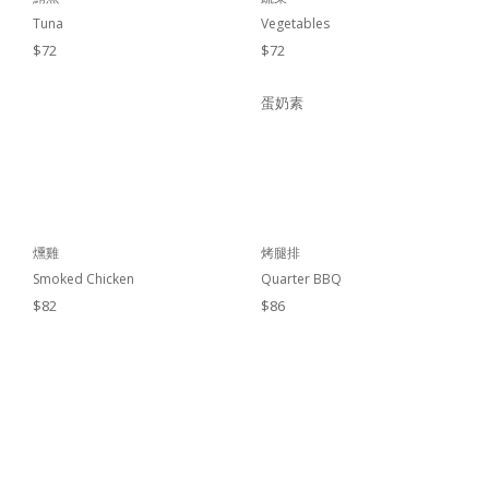
Tuna
Vegetables
$72
$72
蛋奶素
燻雞
烤腿排
Smoked Chicken
Quarter BBQ
$82
$86