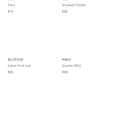
Tuna
Smoked Chicken
$75
$85
義式里肌豬
烤腿排
Italian Pork Loin
Quarter BBQ
$85
$89