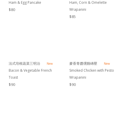
Ham & Egg Pancake
Ham, Corn & Omelette
$80
Wrapanini
$85
法式培根蔬菜三明治
麥香青醬燻雞磚壓
New
New
Bacon & Vegetable French
Smoked Chicken with Pesto
Toast
Wrapanini
$90
$90