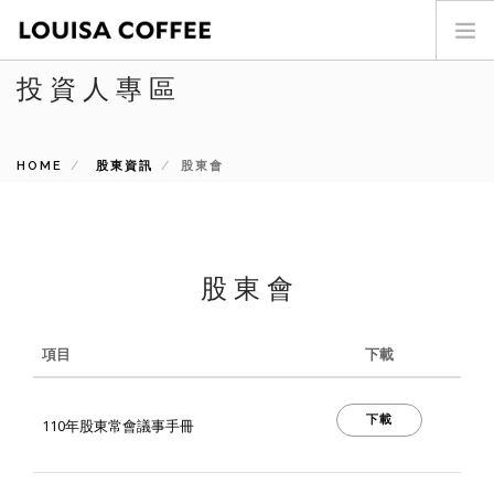
投資人專區
首頁
門市查詢
HOME
最新消息
股東資訊
股東會
投資人專區
商品介紹
咖啡世界
股東會
關於我們
加盟專區
項目
下載
聯絡我們
下載
SEARCH SITE
110年股東常會議事手冊
ENG