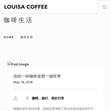
咖啡生活
首頁
門市查詢
HOME
最新消息
咖啡世界
投資人專區
商品介紹
咖啡世界
關於我們
你的一杯咖啡改變一個世界
加盟專區
May 18, 2018
聯絡我們
SEARCH SITE
咖啡、旅行、美好日常
ENG
喝咖啡是件美好的事，路易莎希望除了將這份美好端至你手中