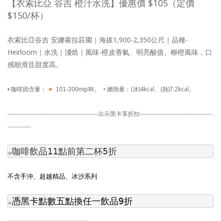
【
衣索比亞 谷吉 橙汁水洗
】優惠價 $105（定價
$150/杯）
衣索比亞谷吉 安娜索拉莊園
｜海拔1,900-2,350公尺｜品種-
Heirloom
｜水洗
｜淺焙｜風味-
橙皮香氣、明亮酸值、柳橙風味，口
感順滑且甜度高。
●
• 總熱量：(冰)4kcal、(熱)7.2kcal。
• 咖啡因含量：
101-200mg/杯。
----------------------------------------------
出示黑卡享折扣
-------------------------------------
------------
咖啡飲品11點前第二杯5折
☕
不含手沖、超越精品、冰沙系列
憑黑卡點數五點換任一飲品9折
☕