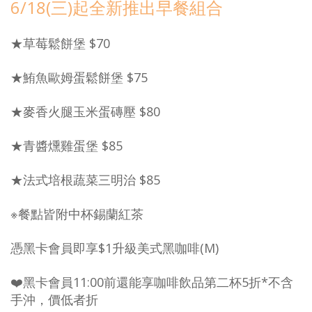
6/18(三)起全新推出早餐組合
★草莓鬆餅堡 $70
★鮪魚歐姆蛋鬆餅堡 $75
★麥香火腿玉米蛋磚壓 $80
★青醬燻雞蛋堡 $85
★法式培根蔬菜三明治 $85
※餐點皆附中杯錫蘭紅茶
憑黑卡會員即享$1升級美式黑咖啡(M)
❤️黑卡會員11:00前還能享咖啡飲品第二杯5折*不含
手沖，價低者折