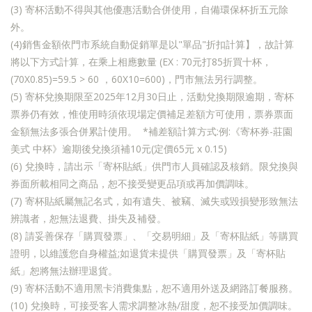
(3) 寄杯活動不得與其他優惠活動合併使用，自備環保杯折五元除
外。
(4)銷售金額依門市系統自動促銷單
是以"單品"折扣計算】，故計算
將以下方式計算，在乘上相應數量 (EX : 70元打85折買十杯，
(70X0.85)=59.5 > 60 ，60X10=600)，門市無法另行調整。
(5) 寄杯兌換期限至2025年12月30日止，活動兌換期限逾期，寄杯
票券仍有效，惟使用時須依現場定價補足差額方可使用，票券票面
金額無法多張合併累計使用。 *補差額計算方式:例:《寄杯券-莊園
美式 中杯》逾期後兌換須補10元(定價65元 x 0.15)
(6) 兌換時，請出示「寄杯貼紙」供門市人員確認及核銷。限兌換與
券面所載相同之商品，恕不接受變更品項或再加價調味。
(7) 寄杯貼紙屬無記名式，如有遺失、被竊、滅失或毀損變形致無法
辨識者，恕無法退費、掛失及補發。
(8) 請妥善保存「購買發票」、「交易明細」及「寄杯貼紙」等購買
證明，以維護您自身權益;如退貨未提供「購買發票」及「寄杯貼
紙」恕將無法辦理退貨。
(9) 寄杯活動不適用黑卡消費集點，恕不適用外送及網路訂餐服務。
(10) 兌換時，可接受客人需求調整冰熱/甜度，恕不接受加價調味。