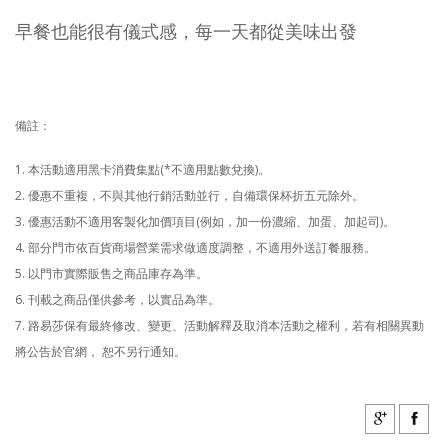
早餐也能很有儀式感，每一天都從美味出發
備註：
1. 本活動適用黑卡消費集點(*不適用點數兌換)。
2. 優惠不重複，不與其他行銷活動並行，自備環保杯折五元除外。
3. 優惠活動不適用客製化加價項目(例如，加一份濃縮、加蛋、加起司)。
4. 部分門市依百貨商場營業需求做適度調整，不適用外送訂餐服務。
5. 以門市實際販售之商品庫存為準。
6. 刊載之商品僅供參考，以實品為準。
7. 路易莎保有最終修改、變更、活動解釋及取消本活動之權利，若有相關異動
將公告於官網， 恕不另行通知。