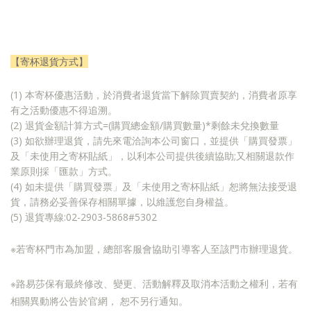
【寄杯退貨方式】
(1) 本寄杯優惠活動，於消費者退貨當下解除買賣契約，消費者原享
有之活動優惠不得追溯。
(2) 退貨金額計算方式=(購買總金額/購買數量)*剩餘未兌換數量
(3) 如欲辦理退貨，請先來電洽詢本公司窗口，並提供「購買發票」
及「未使用之寄杯貼紙」，以利本公司提供後續協助;又相關退款作
業原則採「匯款」方式。
(4) 如未提供「購買發票」及「未使用之寄杯貼紙」恕將無法接受退
貨，請務必妥善保存相關單據，以維護您自身權益。
(5) 退貨專線:02-2903-5868#5302
※若寄杯門市為加盟，總部客服會協助引導客人至該門市辦理退貨。
※路易莎保有最終修改、變更、活動解釋及取消本活動之權利，若有
相關異動將公告於官網， 恕不另行通知。