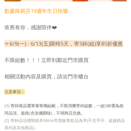
歡慶路易莎19週年生日快樂
依舊有你，感謝陪伴❤️
☞6/9(一) - 6/13(五)限時5天，寄5杯(組)享85折優惠
不限組數！！！立即到鄰近門市購買
相關活動內容及購買，請洽門市櫃台
注意事項：
(1) 寄杯商品需單筆單獨結帳，不限消費寄杯組數，一組5杯需為相
同品項、規格(含加價調味)，不得跨店兌換。
(2) 寄杯品項僅限紙本Menu常態販售飲品為準(不含手沖、超越精品
系列及其他商品)。