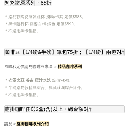
陶瓷塗層系列
・85折
＊
路易莎陶瓷層彈跳杯-淺粉/卡其 定價$588。
黑卡隨行杯
燕麥白/
拿鐵色
定價$590
。
＊
＊
不適用黑卡集點。
咖啡豆【1/4磅&半磅】單包75折；【1/4磅】兩包7折
☞
精品咖啡系列
風味和定價請見咖啡豆專區
＊
衣索比亞 谷吉 橙汁水洗
。
(定價$450)
＊
半磅路易莎精典綜合、典藏莊園綜合除外。
＊
不適用黑卡集點。
濾掛咖啡任選2盒(含)以上
・總金額5折
濾掛咖啡系列介紹
請見☞