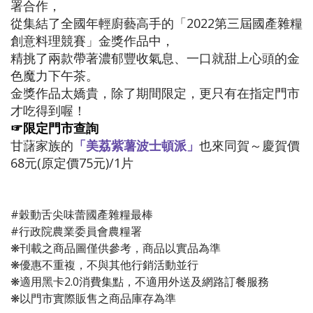
署合作，
從集結了全國年輕廚藝高手的「2022第三屆國產雜糧
創意料理競賽」金獎作品中，
精挑了兩款帶著濃郁豐收氣息、一口就甜上心頭的金
色魔力下午茶。
金獎作品太嬌貴，除了期間限定，更只有在指定門市
才吃得到喔！
☞限定門市查詢
甘藷家族的
「美荔紫薯波士頓派」
也來同賀～慶賀價
68元(原定價75元)/1片
#穀動舌尖味蕾國產雜糧最棒
#行政院農業委員會農糧署
❋刊載之商品圖僅供參考，商品以實品為準
❋優惠不重複，不與其他行銷活動並行
❋適用黑卡2.0消費集點，不適用外送及網路訂餐服務
❋以門市實際販售之商品庫存為準