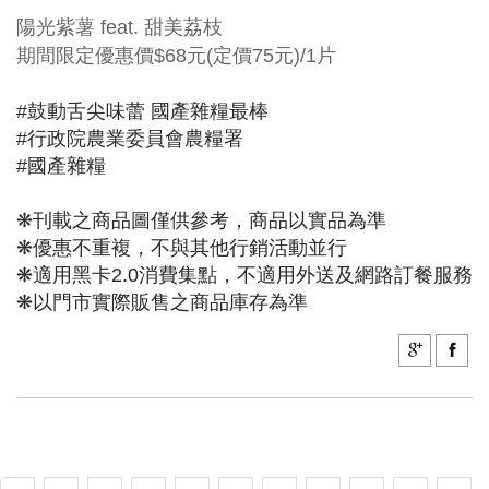
陽光紫薯 feat. 甜美荔枝
期間限定優惠價$68元(定價75元)/1片
#鼓動舌尖味蕾 國產雜糧最棒
#行政院農業委員會農糧署
#國產雜糧
❋刊載之商品圖僅供參考，商品以實品為準
❋優惠不重複，不與其他行銷活動並行
❋適用黑卡2.0消費集點，不適用外送及網路訂餐服務
❋以門市實際販售之商品庫存為準