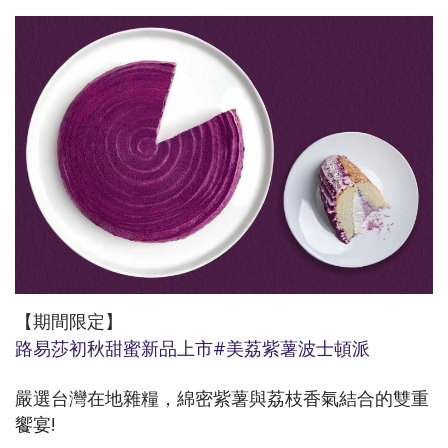
【期間限定】
路易莎初秋甜蜜新品上市#美荔紫薯波士頓派
嚴選台灣在地雜糧，綿密紫薯與荔枝香氣結合的雙重
饗宴!