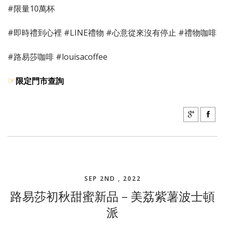
#限量10萬杯
#即時禮到心裡 #LINE禮物 #心意從來沒有停止 #禮物咖啡
#路易莎咖啡 #louisacoffee
限定門市查詢
☞
SEP 2ND , 2022
路易莎初秋甜蜜新品－美荔紫薯波士頓
派