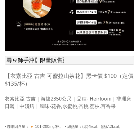
 尋豆師手沖〖限量販售〗
【衣索比亞 古吉 可蜜拉山茶花】黑卡價 $100（定價
$135/杯）
衣索比亞 古吉｜海拔2350公尺｜品種- Heirloom
｜非洲床
日曬
｜中淺焙
｜風味-花香,水蜜桃,杏桃,荔枝,百香果
●
• 總熱量：(冰)4kcal、(熱)7.2kcal。
• 咖啡因含量：
101-200mg/杯。