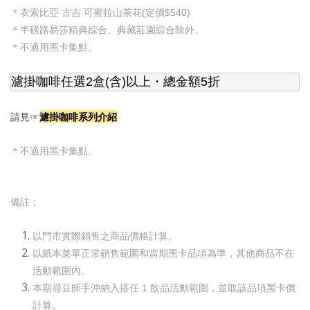
＊衣索比亞 古吉 可蜜拉山茶花(定價$540)
＊
半磅路易莎精典綜合、典藏莊園綜合除外。
＊
不適用黑卡集點。
濾掛咖啡任選2盒(含)以上
・總金額5折
濾掛咖啡系列介紹
請見☞
＊
不適用黑卡集點。
備註：
以門市實際銷售之商品價格計算。
以紙本菜單正常銷售範圍和當期黑卡品項為準，其他商品不在
活動範圍內。
本期尋豆師手沖納入搭任 1 飲品活動範圍，並取該品項黑卡價
計算。