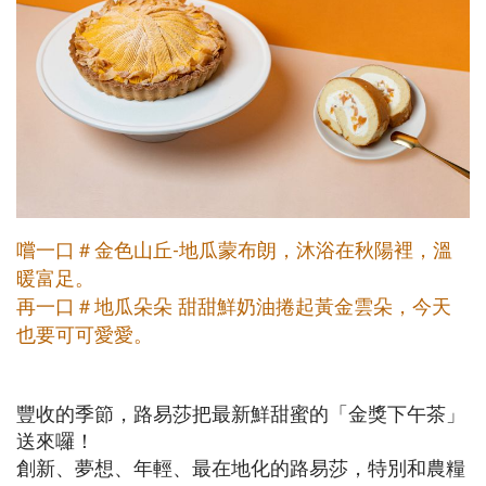
嚐一口＃金色山丘-地瓜蒙布朗，沐浴在秋陽裡，溫
暖富足。
再一口＃地瓜朵朵 甜甜鮮奶油捲起黃金雲朵，今天
也要可可愛愛。
豐收的季節，路易莎把最新鮮甜蜜的「金獎下午茶」
送來囉！
創新、夢想、年輕、最在地化的路易莎，特別和農糧