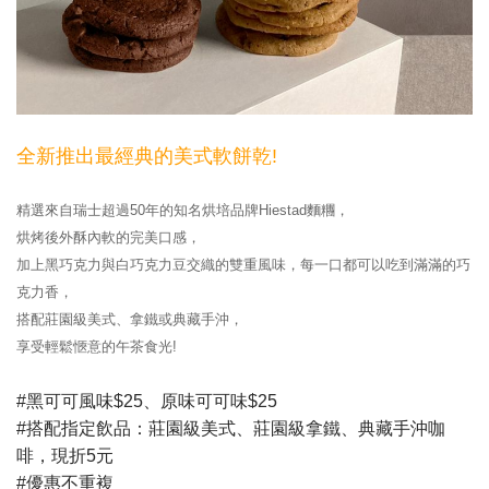
全新推出最經典的美式軟餅乾!
精選來自瑞士超過50年的知名烘培品牌Hiestad麵糰，
烘烤後外酥內軟的完美口感，
加上黑巧克力與白巧克力豆交織的雙重風味，每一口都可以吃到滿滿的巧
克力香，
搭配莊園級美式、拿鐵或典藏手沖，
享受輕鬆愜意的午茶食光!
#黑可可風味$25、原味可可味$25
#搭配指定飲品：莊園級美式、莊園級拿鐵、典藏手沖咖
啡，現折5元
#優惠不重複