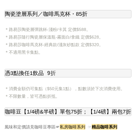
陶瓷塗層系列
／咖啡馬克杯・85折
＊
路易莎陶瓷層彈跳杯-淺粉/卡其 定價$588。
＊路易莎隨行陶瓷層保溫瓶-霧面白/拿鐵 定價$628
。
＊
路易莎咖啡馬克杯-經典款/淺灰砂點款 定價$320。
＊
不適用黑卡集點。
9折
憑3點換任1飲品
＊
消費金額仍可集點（$50元集1點），點數須於下次消費使用。
＊
不限數量，皆可憑點折抵。
咖啡豆【1/4磅&半磅】單包75折；【1/4磅】兩包7折
☞
私房咖啡系列
☞
精品咖啡系列
風味和定價請見咖啡豆專區