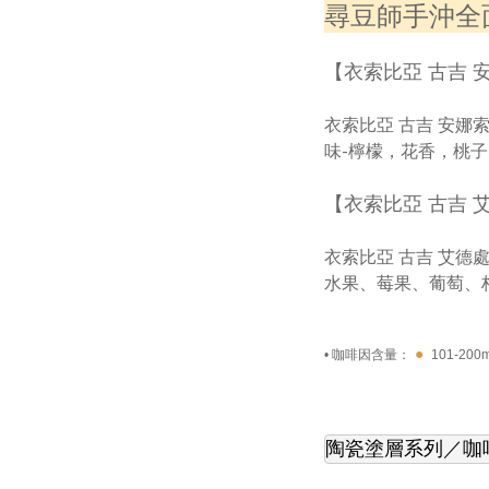
尋豆師手沖全面升
【衣索比亞 古吉 安
衣索比亞 古吉 安娜索拉
味-檸檬，花香，桃
【衣索比亞 古吉 艾
衣索比亞 古吉 艾德處
水果、莓果、葡萄、
●
• 咖啡因含量：
101-200
陶瓷塗層系列
／咖