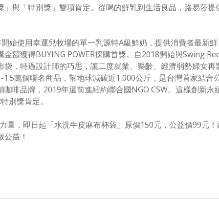
獎」與「特別獎」雙項肯定。從喝的鮮乳到生活良品，路易莎提
年開始使用幸運兒牧場的單一乳源特
A
級鮮奶，提供消費者最新鮮
購金額獲得
BUYING POWER
採購首獎。自
2018
開始與
Swing Re
布袋，特過設計師的巧思，讓二度就業、樂齡、經濟弱勢婦女再
1-1.5
萬個聯名商品，幫地球減碳近
1,000
公斤，是台灣首家結合
鎖咖啡品牌，
2019
年還前進紐約聯合國
NGO CSW
。這樣創新永
R
特別獎肯定。
力量，即日起「水洗牛皮麻布杯袋」原價
150
元，公益價
99
元！
做公益！