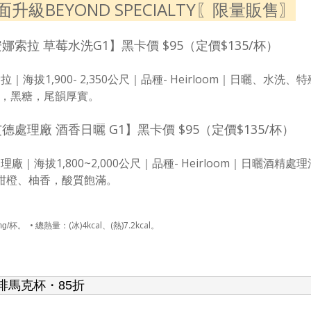
級BEYOND SPECIALTY〖限量販售〗
娜索拉 草莓水洗G1】黑卡價 $95（定價$135/杯）
｜海拔1,900- 2,350公尺｜品種- Heirloom｜日曬、水
子，黑糖，尾韻厚實。
德處理廠 酒香日曬 G1】黑卡價 $95（定價$135/杯）
理廠｜海拔1,800~2,000公尺｜品種- Heirloom｜日曬酒精
柑橙、柚香，酸質飽滿。
• 總熱量：(冰)4kcal、(熱)7.2kcal。
mg/杯。
啡馬克杯・85折