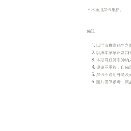
＊
不適用黑卡集點。
備註：
以門市實際銷售之
以紙本菜單正常銷
本期尋豆師手沖納入
優惠不重複，自備
黑卡不適用外送及
圖片僅供參考，商