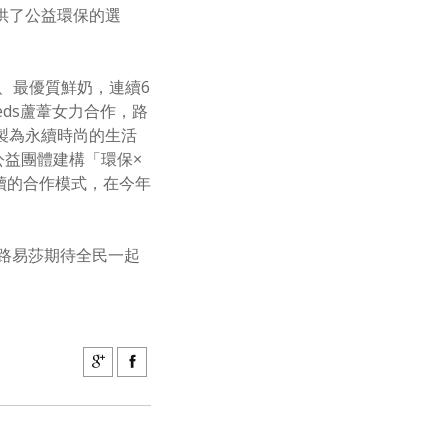
供了公益環保的選
、最優質鮮奶，連續
6
eds
蘆葦女力合作，路
製為永續時尚的生活
公益團體建構「環保×
續的合作模式，在今年
路易莎期待全民一起