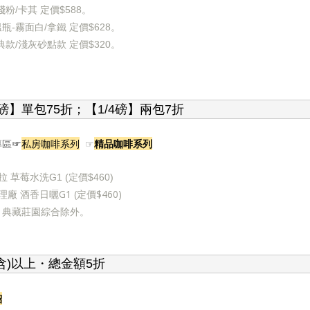
粉/卡其 定價$588。
-霧面白/拿鐵 定價$628
。
款/淺灰砂點款 定價$320。
磅】單包75折；【1/4磅】兩包7折
☞
私房咖啡系列
☞
精品咖啡系列
專區
 草莓水洗G1 (定價$460)
廠 酒香日曬G1 (定價$460)
、典藏莊園綜合除外。
含)以上
・總金額5折
紹