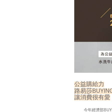
公益購給力
BUYIN
路易莎
讓消費很有愛
今年經濟部
BUY