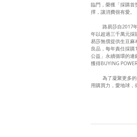
臨門，榮獲「採購首
擇，讓消費很有愛。
路易莎自
2017
年以超過三千萬元採
易莎無償提供生豆麻
良品，每年責任採購
公益」永續循環的連
獲得
BUYING POWE
為了凝聚更多的
用購買力，愛地球，