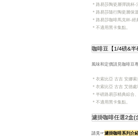
＊
路易莎陶瓷層彈跳杯-淺
＊路易莎隨行陶瓷層保溫瓶
＊
路易莎咖啡馬克杯-經典
＊
不適用黑卡集點。
咖啡豆【1/4磅&半
風味和定價請見咖啡豆
＊衣索比亞 古吉 安娜索拉
＊衣索比亞 古吉 艾德處理
＊
半磅路易莎精典綜合
＊
不適用黑卡集點。
濾掛咖啡任選2盒(
濾掛咖啡系列介
請見☞