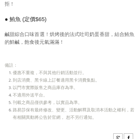
拒！
● 鮪魚 (定價$65)
鹹甜綜合口味首選！烘烤後的法式吐司奶蛋香甜，結合鮪魚
的鮮鹹，飽食後元氣滿滿！
備註：
優惠不重複，不與其他行銷活動並行。
到店消費、黑卡線上訂餐適用黑卡消費集點。
以門市實際販售之商品庫存為準。
不適用外送平台。
刊載之商品僅供參考，以實品為準。
路易莎保有最終修改、變更、活動解釋及取消本活動之權利，若
有相關異動將公告於官網， 恕不另行通知。