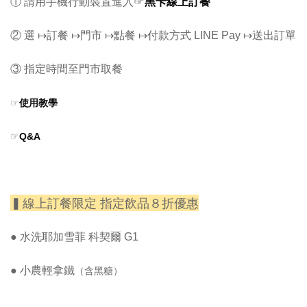
黑卡線上訂餐
① 請用手機行動裝置進入
☞
② 選 ↦訂餐 ↦門市 ↦點餐 ↦付款方式 LINE Pay ↦送出訂單
③ 指定時間至門市取餐
☞
使用教學
☞
Q&A
▍線上訂餐限定 指定飲品８折優惠
●
水洗耶加雪菲 科契爾 G1
●
小農輕拿鐵
（含黑糖）