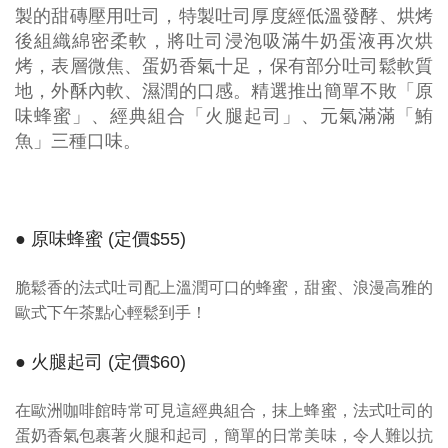
製的甜磚壓用吐司，特製吐司厚度經低溫發酵、烘烤
後組織綿密柔軟，將吐司浸泡吸滿牛奶蛋液再次烘
烤，表層微焦、蛋奶香氣十足，保有部分吐司鬆軟質
地，外酥內軟、濕潤的口感。精選推出簡單不敗「原
味蜂蜜」、經典組合「火腿起司」、元氣滿滿「鮪
魚」三種口味。
● 原味蜂蜜 (定價$55)
脆鬆香的法式吐司配上溫潤可口的蜂蜜，甜蜜、浪漫高雅的
歐式下午茶點心輕鬆到手！
● 火腿起司 (定價$60)
在歐洲咖啡館時常可見這經典組合，抹上蜂蜜，法式吐司的
蛋奶香氣包裹著火腿和起司，簡單的日常美味，令人難以抗