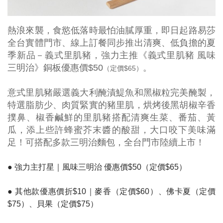
熱浪來襲，食慾低落時最怕油膩厚重，即日起路易莎
全台實體門市、線上訂餐同步推出清爽、低負擔的夏
季新品－義式里肌豬，強力主推《義式里肌豬 風味
三明治》銅板優惠價$50
。
（定價$65）
意式里肌豬嚴選義大利醃漬鯷魚和黑椒粒完美醃製，
特選脂肪少、肉質緊實的豬里肌，烘烤後黑胡椒辛香
撲鼻、椒香鹹鮮的里肌豬搭配清爽生菜、番茄、黃
瓜，添上些許蜂蜜芥末醬的酸甜，大口咬下美味滿
可搭配多款
三明治麵包，全台門市陸續上市
！
足！
● 強力主打星｜風味三明治 優惠價$50（定價$65）
● 其他款優惠價折$10｜麥香（定價$60）、
佛卡夏（定價
$75）、
貝果（定價$75）