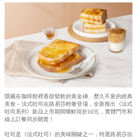
隱藏在咖啡館裡香甜鬆軟的黃金磚、歷久不衰的經典
美食－法式吐司在路易莎輕奢登場，全新推出《法式
吐司系列》新品上市期間嚐鮮現折10元，實體門市和
線上訂餐同步開賣！
吐司是《法式吐司》的美味關鍵之一，特選路易莎自