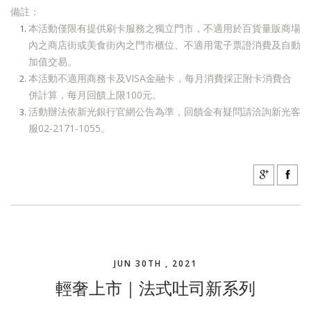
備註：
本活動僅限有提供刷卡服務之獨立門市，不適用於百貨量販商場
內之商店街或美食街內之門市櫃位、不適用電子票證消費及自動
加值交易。
本活動不適用商務卡及VISA金融卡，每月消費採正附卡消費合
併計算，每月回饋上限100元。
活動辦法依新光銀行官網公告為準，回饋金有疑問請洽詢新光客
服02-2171-1055。
JUN 30TH , 2021
輕奢上市｜法式吐司新系列