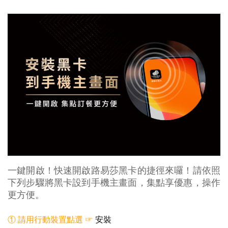
一鍵開啟！快速開啟路易莎黑卡的捷徑來囉！
請依照
下列步驟將黑卡設到手機主畫面，集點享優惠，操作
更方便。
① 請用行動裝置點選 ☞
安裝