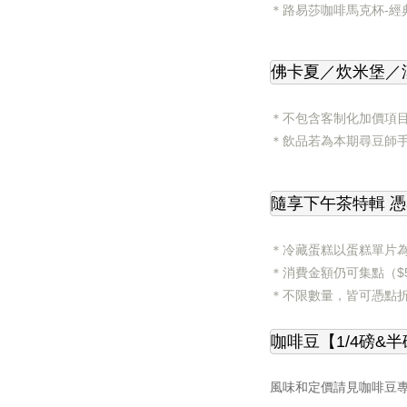
＊
路易莎咖啡馬克杯-經典
佛卡夏／炊米堡／
＊
不包含客制化加價項
＊
飲品若為本期尋豆師手
隨享下午茶特輯 憑
＊
冷藏蛋糕以蛋糕單片
＊
消費金額仍可集點（$
＊
不限數量，皆可憑點
咖啡豆【1/4磅&半
風味和定價請見咖啡豆