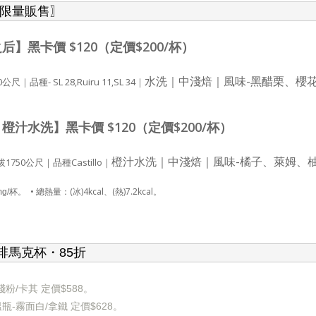
〖限量販售〗
后】黑卡價 $120（定價$200/杯）
水洗｜中淺焙｜風味-黑醋栗、櫻
｜品種- SL 28,Ruiru 11,SL 34｜
橙汁水洗】黑卡價 $120（定價$200/杯）
橙汁水洗｜中淺焙｜風味-橘子、萊姆、
50公尺｜品種Castillo｜
• 總熱量：(冰)4kcal、(熱)7.2kcal。
mg/杯。
啡馬克杯・85折
粉/卡其 定價$588。
-霧面白/拿鐵 定價$628
。