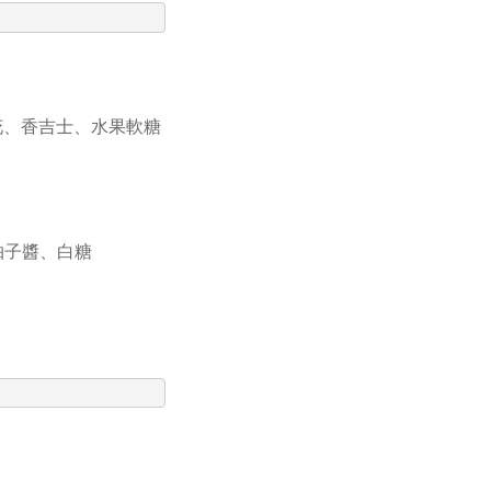
花、香吉士、水果軟糖
柚子醬、白糖