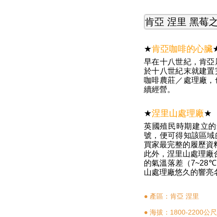
肯亞
涅里
黑莓
★
肯亞咖啡的心臟
早在十八世紀，肯亞
於十八世紀末就建置
咖啡農莊／處理廠，
續經營。
★
涅里山處理廠
★
英國殖民時期建立的
號，便可得知該區域
買家最完整的履歷資
此外，涅里山處理廠
的氣溫落差（
7~28℃
山處理廠悠久的響亮
●
產區：肯亞
涅里
●
1800-2200
海拔：
公尺