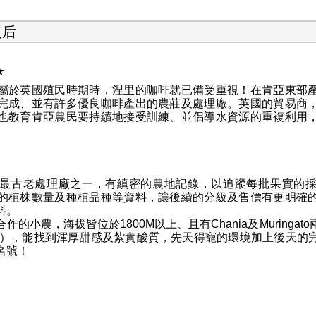
之后
★
屬於英國殖民時期時，涅里的咖啡就已備受重視！在肯亞東部
完成、並有許多優良咖啡產出的農莊及處理廠。英國的貿易商
也教育肯亞農民要持續地接受訓練、並倡導水資源的重複利用
最古老處理廠之一，有縝密的農地記錄，以追蹤每批果實的
的植株數量及種植品種等資料，讓後續的分級及售價有更明確
料。
合作的小農，海拔皆位於
1800M
以上、且有
Chania
及
Muringato
），能找到渾厚甜感及紮實酸質，先天得寵的環境加上後天的
名號！