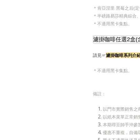
＊肯亞涅里 黑莓之后(定價
＊
半磅路易莎精典綜合
＊
不適用黑卡集點。
濾掛咖啡任選2盒(
濾掛咖啡系列介
請見☞
＊
不適用黑卡集點。
備註：
以門市實際銷售之
以紙本菜單正常銷
本期尋豆師手沖參
優惠不重複，自備