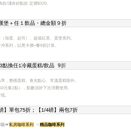
款/淺灰砂點款 定價$320。
漢堡＋任１飲品・總金額９折
目（加蛋、起司）、超值紅茶、蛋堡系列。
沖系列，以黑卡價+餐9折計算。
9折
3點換任1冷藏蛋糕/飲品
為準，整模蛋糕、食光點心、常溫蛋糕除外。
50元集1點），點數須於下次消費使用。
折抵。
磅】單包75折；【1/4磅】兩包7折
☞
私房咖啡系列
☞
精品咖啡系列
專區