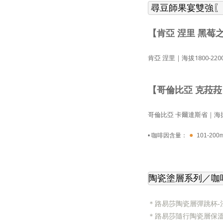
 尋豆師果宴雙強
【肯亞 涅里 黑莓之
肯亞 涅里｜海拔1800-2200公尺
【哥倫比亞 克菈菈 
哥倫比亞 卡爾達斯省｜海拔17
●
• 咖啡因含量：
101-200
陶瓷塗層系列
／咖
＊
路易莎陶瓷層彈跳杯-淺
＊路易莎隨行陶瓷層保溫瓶