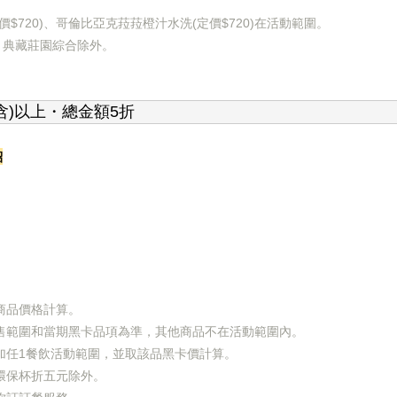
在活動範圍
。
$720)、哥倫比亞克菈菈橙汁水洗(定價$720)
、典藏莊園綜合除外。
含)以上
・總金額5折
紹
商品價格計算。
售範圍和當期黑卡品項為準，其他商品不在活動範圍內。
加任1餐飲活動範圍，並取該品黑卡價計算。
環保杯折五元除外。