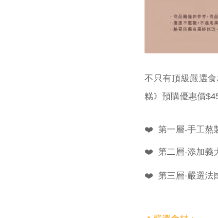
不只有頂級嚴選食
糕》
預購優惠價$45
❤️
第一層-手工熬
❤️
第二層-添加義
❤️
第三層-
嚴選法