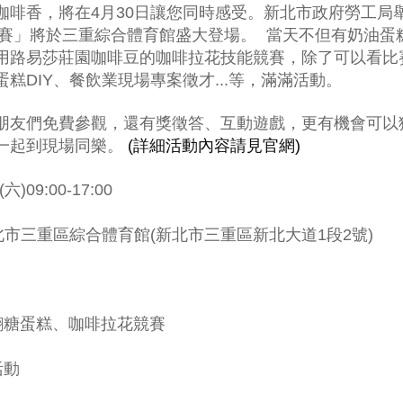
咖啡香，將在4月30日讓您同時感受。新北市政府勞工局
能競賽」將於三重綜合體育館盛大登場。 當天不但有奶油蛋
用
路易莎莊園咖啡豆的咖啡拉花技能競賽，除了可以看比
糕DIY、餐飲業現場專案徵才...等，滿滿活動。
朋友們免費參觀，還有獎徵答、互動遊戲，更有機會可以獲
一起到現場同樂。
(詳細活動內容請見官網)
)09:00-17:00
北市三重區綜合體育館(新北市三重區新北大道1段2號)
翻糖蛋糕、咖啡拉花競賽
活動