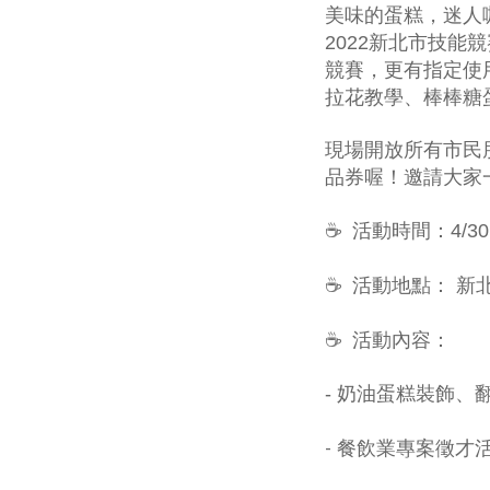
美味的蛋糕，迷人
2022新北市技
競賽，更有指定
使
拉花教學、棒棒糖蛋
現場開放所有市民
品券喔！邀請大家
☕ 活動時間：4/30(六
☕
活動地點： 新
☕
活動內容：
- 奶油蛋糕裝飾、
-
餐飲業專案徵才