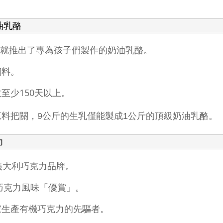
油乳酪
Kiri就推出了專為孩子們製作的奶油乳酪。
飼料。
至少150天以上。
。
料把關，9公斤的生乳僅能製成1公斤的
頂級奶油乳酪
力
義大利巧克力品牌。
洲巧克力風味「優賞」。
家生產有機巧克力的先驅者。