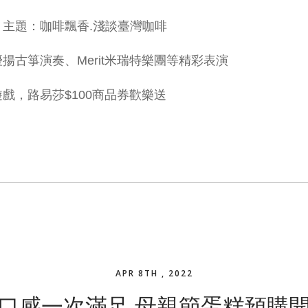
主題：咖啡飄香.淺談臺灣咖啡
揚古箏演奏、Merit米瑞特樂團等精彩表演
戲，路易莎$100商品券歡樂送
APR 8TH , 2022
口感一次滿足 母親節蛋糕預購