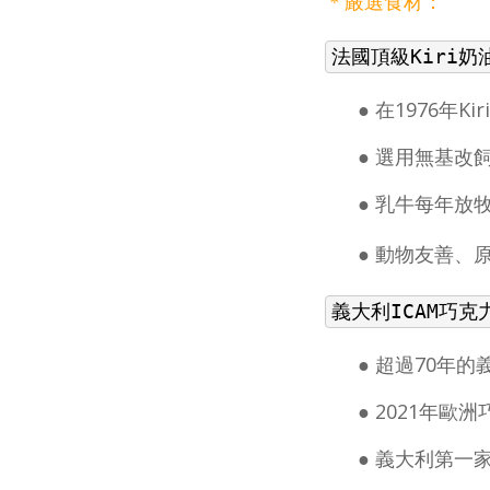
＊嚴選食材：
法國頂級Kiri奶
在1976年
●
選用無基改
●
乳牛每年放牧
●
●
動物友善、原
義大利ICAM巧克
超過70年的
●
2021年歐
●
義大利第一
●