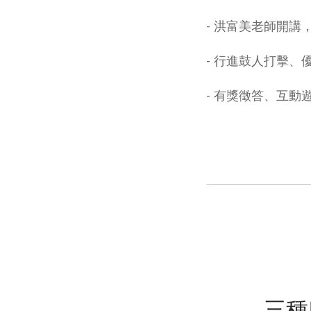
-
洪富美老師開講，
-
行進鼓人打擊、優
-
有獎徵答、互動遊
三種