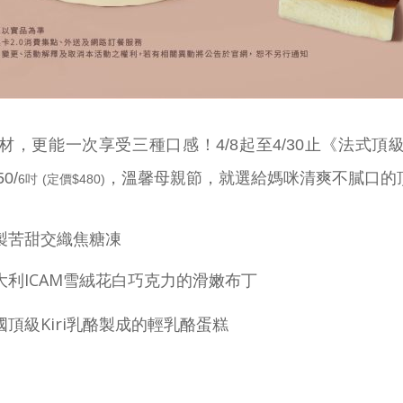
《法式頂
材，更能一次享受三種口感！
4/8起至4/30止
0/
，
溫馨母親節，就選給媽咪
清爽不膩口的
6吋
(定價$480)
製苦甜交織焦糖凍
大利ICAM雪絨花白巧克力的滑嫩布丁
國頂級Kiri乳酪製成的輕乳酪蛋糕