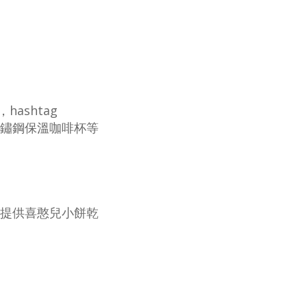
ashtag
不鏽鋼保溫咖啡杯等
碼提供喜憨兒小餅乾