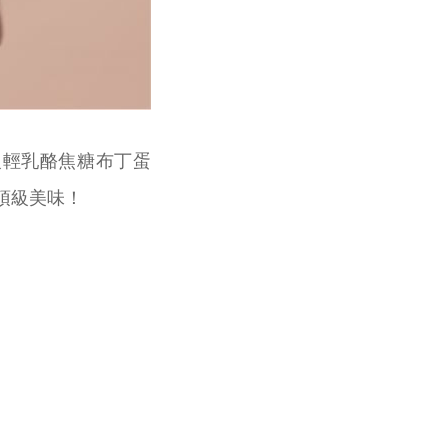
級輕乳酪焦糖布丁蛋
頂級美味！