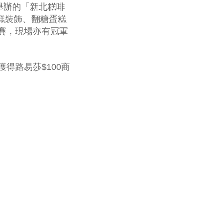
舉辦的「新北糕啡
糕裝飾、翻糖蛋糕
賽，現場亦有冠軍
得路易莎$100商