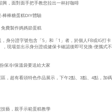
林紹興，面對面手把手教您拉出一杯好咖啡
-棒棒糖蛋糕DIY體驗
，免費製作媽媽節蛋糕
，身分證字號包含「5」和「1」者，於個人FB或IG打卡，h
糕啡」，現場並出示身分證或健保卡確認後即可兌換-便攜式
0份保冷/保溫袋要送給大家
區，超有看頭特色作品展示，下午2點、3點、4點，加
現技藝，親手示範蛋糕教學