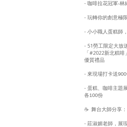
-
咖啡拉花冠軍-
-
玩轉你的創意極限
-
小小職人蛋糕師
-
51勞工限定大放送
「#2022新北
優質禮品
-
來現場打卡送90
-
蛋糕、咖啡主題展
各100份
☕
舞台大師分享：
-
莊淑媚老師，展