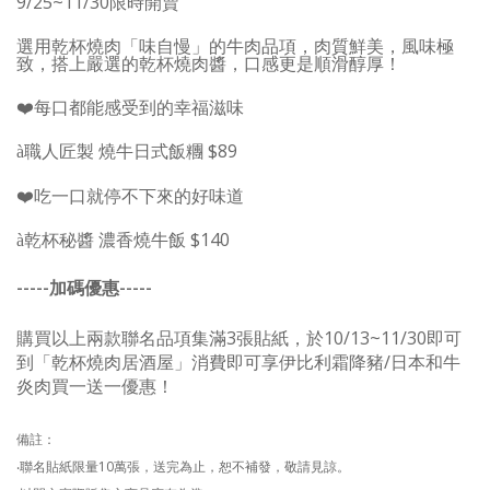
9/25~11/30
限時開賣
選用乾杯燒肉「味自慢」的牛肉品項，肉質鮮美，風味極
致，搭上嚴選的乾杯燒肉醬，口感更是順滑醇厚！
❤️
每口都能感受到的幸福滋味
職人匠製 燒牛日式飯糰
$89
à
❤️
吃一口就停不下來的好味道
乾杯秘醬 濃香燒牛飯
$140
à
-----
加碼優惠
-----
購買以上兩款聯名品項集滿
3
張貼紙，於
10/13
~
11/30
即可
到「乾杯燒肉
居酒屋」消費即可
享伊比利霜降豬
/
日本和牛
炎肉買一送一優惠
！
備註：
‧聯名貼紙限量
10
萬張，送完為止，恕不補發，敬請見諒。