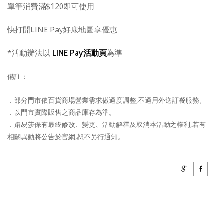
單筆消費滿$120即可使用
快打開LINE Pay好康地圖享優惠
*活動辦法以
LINE Pay活動頁
為準
備註：
．部分門市依百貨商場營業需求做適度調整,不適用外送訂餐服務。
．以門市實際販售之商品庫存為準。
．路易莎保有最終修改、變更、活動解釋及取消本活動之權利,若有
相關異動將公告於官網,恕不另行通知。