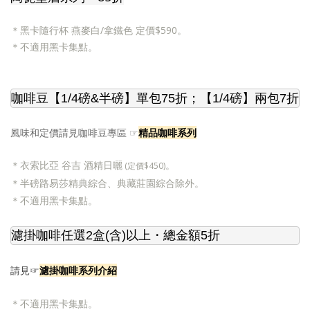
黑卡隨行杯
燕麥白/
拿鐵色
定價$590
。
＊
＊
不適用黑卡集點。
咖啡豆【1/4磅&半磅】單包75折；【1/4磅】兩包7折
☞
精品咖啡系列
風味和定價請見咖啡豆專區
＊
衣索比亞 谷吉 酒精日曬
。
(定價$450)
＊
半磅路易莎精典綜合、典藏莊園綜合除外。
＊
不適用黑卡集點。
濾掛咖啡任選2盒(含)以上
・總金額5折
濾掛咖啡系列介紹
請見☞
＊
不適用黑卡集點。