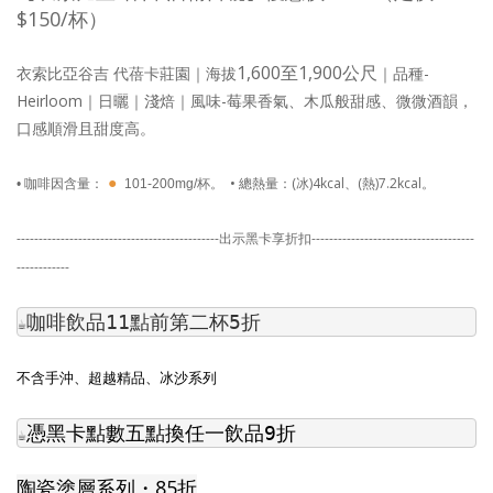
$150/杯）
1,600至1,900公尺
衣索比亞谷吉 代蓓卡莊園
｜海拔
｜品種-
Heirloom｜日曬
｜淺焙｜風味-
莓果香氣、木瓜般甜感、微微酒韻，
口感順滑且甜度高
。
●
• 總熱量：(冰)4kcal、(熱)7.2kcal。
• 咖啡因含量：
101-200mg/杯。
----------------------------------------------
出示黑卡享折扣
-------------------------------------
------------
咖啡飲品11點前第二杯5折
☕
不含手沖、超越精品、冰沙系列
憑黑卡點數五點換任一飲品9折
☕
陶瓷塗層系列
・85折