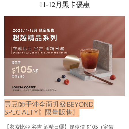
11-12月黑卡優惠
尋豆師手沖全面升級BEYOND
SPECIALTY〖限量販售〗
【
衣索比亞 谷吉 酒精日曬
】優惠價 $105（定價