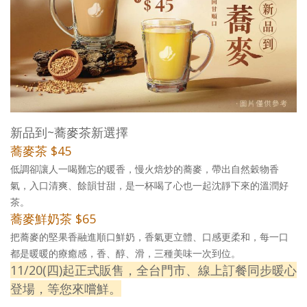
新品到~蕎麥茶新選擇
蕎麥茶 $45
低調卻讓人一喝難忘的暖香，慢火焙炒的蕎麥，帶出自然穀物香
氣，入口清爽、餘韻甘甜，是一杯喝了心也一起沈靜下來的溫潤好
茶。
蕎麥鮮奶茶 $65
把蕎麥的堅果香融進順口鮮奶，香氣更立體、口感更柔和，每一口
都是暖暖的療癒感，香、醇、滑，三種美味一次到位。
11/20(四)起正式販售，全台門市、線上訂餐同步暖心
登場，等您來嚐鮮。